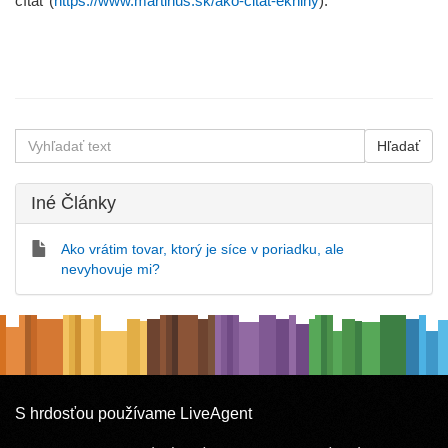
čítať (
https://www.martinus.sk/ako-citat-eknihy
).
Iné Články
Ako vrátim tovar, ktorý je síce v poriadku, ale
nevyhovuje mi?
S hrdosťou používame LiveAgent